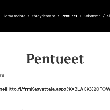
Tietoa meistä
Yhteydenotto
Pentueet
Koiramme
S
Pentueet
ra
kennelliitto.fi/frmKasvattaja.aspx?K=BLACK%20T