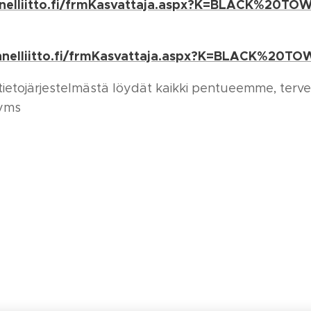
kennelliitto.fi/frmKasvattaja.aspx?K=BLACK%20T
kennelliitto.fi/frmKasvattaja.aspx?K=BLACK%20
stietojärjestelmästä löydät kaikki pentueemme, tervey
 yms