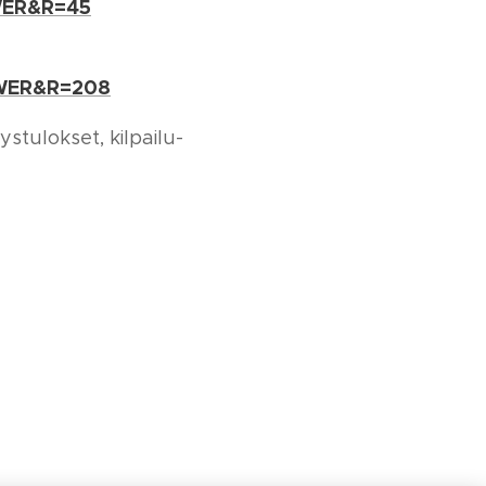
OWER&R=45
TOWER&R=208
stulokset, kilpailu-